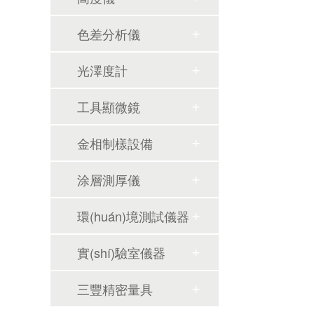
色差分析儀
光澤度計
工具顯微鏡
金相制樣設備
涂層測厚儀
環(huán)境測試儀器
實(shí)驗室儀器
三豐精密量具