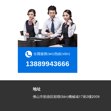
全國服務(wù)熱線(xiàn)
13889943666
地址
佛山市順德區順聯(lián)機械城17座2樓2009