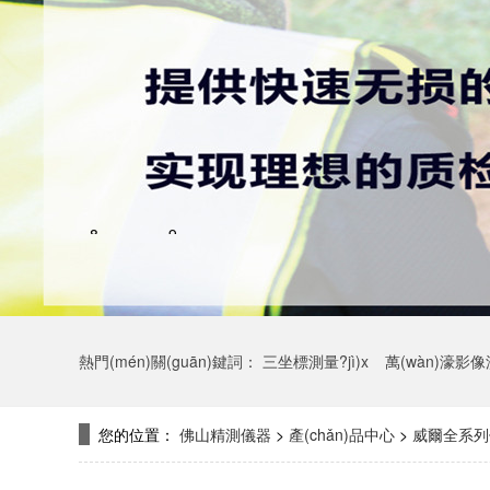
7
8
9
熱門(mén)關(guān)鍵詞：
三坐標測量?jì)x
萬(wàn)濠影像測
您的位置：
佛山精測儀器
>
產(chǎn)品中心
>
威爾全系列
三豐粗糙度儀
三豐量具