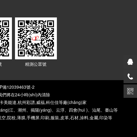
號
精測公眾號
P備12039463號-2
，我們將在24小時(shí)內清除
卡美能達,杭州彩譜,威福,科仕佳等廠(chǎng)家
g)江、潮州、揭陽(yáng)、云浮、四會(huì )、汕尾、臺山等
,航空,院校,薄膜,手機屏,印刷,服裝,皮革,石材,涂料,金屬,印染等