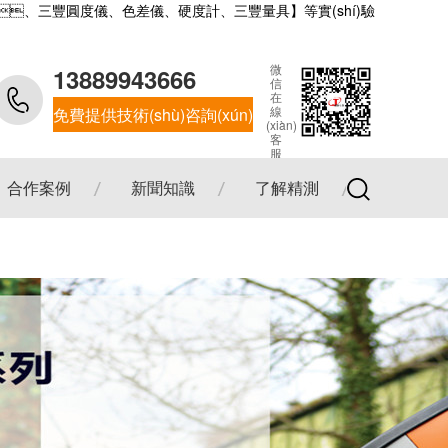
、三豐圓度儀、色差儀、硬度計、三豐量具】等實(shí)驗
微
13889943666
信
在
線
免費提供技術(shù)咨詢(xún)
(xiàn)
客
服
合作案例
新聞知識
了解精測