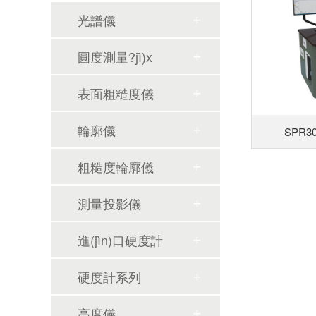
光譜儀
圓度測量?jì)x
表面粗糙度儀
輪廓儀
SPR
粗糙度輪廓儀
測量投影儀
進(jìn)口硬度計
硬度計系列
高度儀